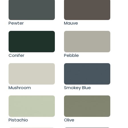
Pewter
Mauve
Conifer
Pebble
Mushroom
Smokey Blue
Pistachio
Olive