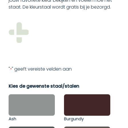
jouw favoriete kleur bekijken en voelen hoe het
staat. De kleurstaal wordt gratis bij je bezorgd.
FAQ
Verkooppunten
Stalen aanvragen
Contact
"
" geeft vereiste velden aan
*
Kies de gewenste staal/stalen
Ash
Burgundy